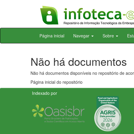
Skip
Página inicial
Navegar
Sobre
Est
navigation
Não há documentos
Não há documentos disponíveis no repositório de acor
Página inicial do repositório
Indexado por