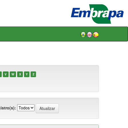
V
W
X
Y
Z
istro(s):