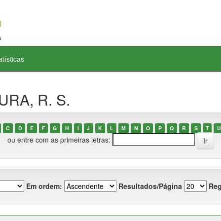
atísticas
URA, R. S.
C
D
E
F
G
H
I
J
K
L
M
N
O
P
Q
R
S
T
U
ou entre com as primeiras letras:
Em ordem:
Resultados/Página
Reg