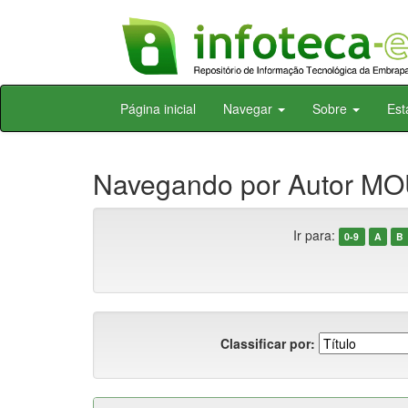
Skip
Página inicial
Navegar
Sobre
Est
navigation
Navegando por Autor MO
Ir para:
0-9
A
B
Classificar por: