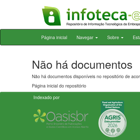
Skip
Página inicial
Navegar
Sobre
Est
navigation
Não há documentos
Não há documentos disponíveis no repositório de acor
Página inicial do repositório
Indexado por