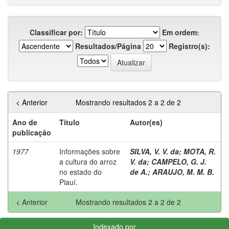
Classificar por:
Em ordem:
Resultados/Página
Registro(s):
< Anterior
Mostrando resultados 2 a 2 de 2
Ano de
Título
Autor(es)
publicação
1977
Informações sobre
SILVA, V. V. da
;
MOTA, R.
a cultura do arroz
V. da
;
CAMPELO, G. J.
no estado do
de A.
;
ARAUJO, M. M. B.
Piauí.
< Anterior
Mostrando resultados 2 a 2 de 2
Indexado por