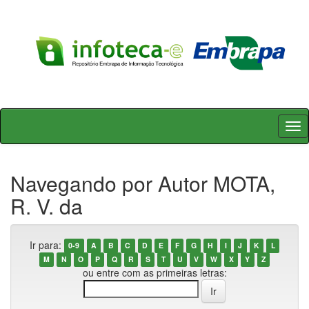
Skip
navigation
Navegando por Autor MOTA,
R. V. da
Ir para:
0-9
A
B
C
D
E
F
G
H
I
J
K
L
M
N
O
P
Q
R
S
T
U
V
W
X
Y
Z
ou entre com as primeiras letras: