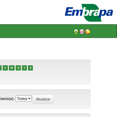
V
W
X
Y
Z
istro(s):