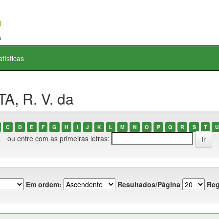
atísticas
A, R. V. da
C
D
E
F
G
H
I
J
K
L
M
N
O
P
Q
R
S
T
U
ou entre com as primeiras letras:
Em ordem:
Resultados/Página
Reg