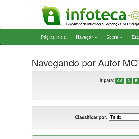
Skip
Página inicial
Navegar
Sobre
Est
navigation
Navegando por Autor MOT
Ir para:
0-9
A
B
Classificar por: