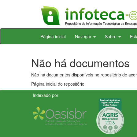
Skip
Página inicial
Navegar
Sobre
Est
navigation
Não há documentos
Não há documentos disponíveis no repositório de acor
Página inicial do repositório
Indexado por