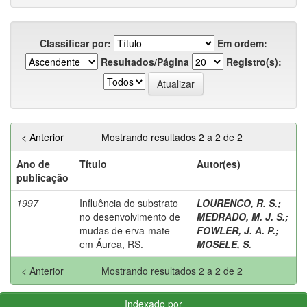
Classificar por:
Em ordem:
Resultados/Página
Registro(s):
< Anterior
Mostrando resultados 2 a 2 de 2
Ano de
Título
Autor(es)
publicação
1997
Influência do substrato
LOURENCO, R. S.
;
no desenvolvimento de
MEDRADO, M. J. S.
;
mudas de erva-mate
FOWLER, J. A. P.
;
em Áurea, RS.
MOSELE, S.
< Anterior
Mostrando resultados 2 a 2 de 2
Indexado por