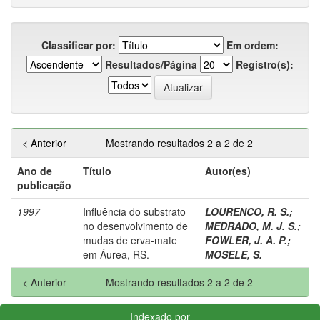
Classificar por:
Em ordem:
Resultados/Página
Registro(s):
< Anterior
Mostrando resultados 2 a 2 de 2
Ano de
Título
Autor(es)
publicação
1997
Influência do substrato
LOURENCO, R. S.
;
no desenvolvimento de
MEDRADO, M. J. S.
;
mudas de erva-mate
FOWLER, J. A. P.
;
em Áurea, RS.
MOSELE, S.
< Anterior
Mostrando resultados 2 a 2 de 2
Indexado por