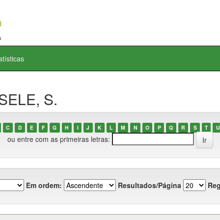
atísticas
SELE, S.
C
D
E
F
G
H
I
J
K
L
M
N
O
P
Q
R
S
T
U
ou entre com as primeiras letras:
Em ordem:
Resultados/Página
Reg