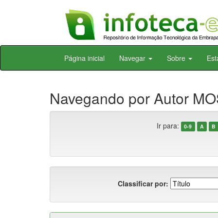
Skip
Página inicial
Navegar
Sobre
Est
navigation
Navegando por Autor MO
Ir para:
0-9
A
B
Classificar por: