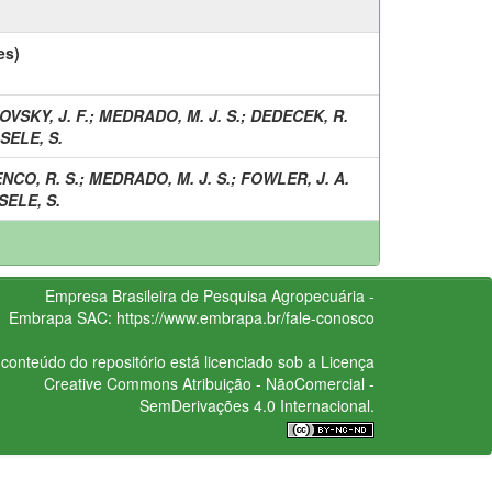
es)
OVSKY, J. F.
;
MEDRADO, M. J. S.
;
DEDECEK, R.
SELE, S.
NCO, R. S.
;
MEDRADO, M. J. S.
;
FOWLER, J. A.
ELE, S.
Empresa Brasileira de Pesquisa Agropecuária -
Embrapa
SAC:
https://www.embrapa.br/fale-conosco
conteúdo do repositório está licenciado sob a Licença
Creative Commons
Atribuição - NãoComercial -
SemDerivações 4.0 Internacional.