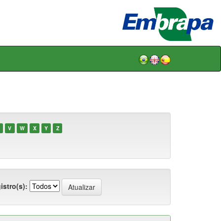
V
W
X
Y
Z
istro(s):