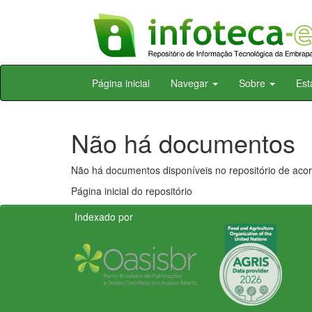
Skip
Página inicial
Navegar
Sobre
Est
navigation
Não há documentos
Não há documentos disponíveis no repositório de acor
Página inicial do repositório
Indexado por