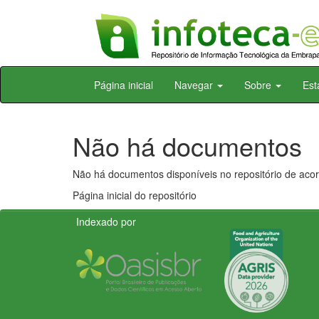
Skip
Página inicial
Navegar
Sobre
Est
navigation
Não há documentos
Não há documentos disponíveis no repositório de acor
Página inicial do repositório
Indexado por