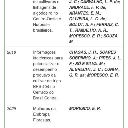
de cultivares e
J. C.
;
CARVALHO, L. P. de
;
linhagens de
ANDRADE, F. P. de
;
algodoeiro no
ARANTES, E. M.
;
Centro-Oeste e
OLIVEIRA, L. C. de
;
Noroeste
BOLDT, A. F.
;
FERRAZ, C.
brasileiros.
T.
;
RAMALHO, A. R.
;
MORESCO, E. R.
;
SOUZA,
M.
2018
Informações
CHAGAS, J. H.
;
SOARES
fitotécnicas para
SOBRINHO, J.
;
PIRES, J. L.
potencializar o
F.
;
SÓ E SILVA, M.
;
desempenho
ALBRECHT, J. C.
;
CUNHA,
produtivo da
G. R. da
;
MORESCO, E. R.
cultivar de trigo
BRS 404 no
Cerrado do
Brasil Central.
2025
Mulheres na
MORESCO, E. R.
Embrapa
Florestas.