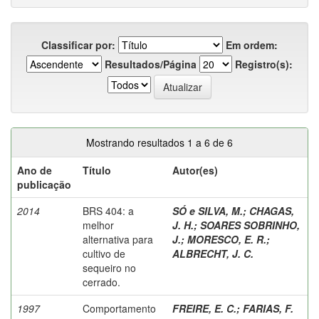
Classificar por:
Em ordem:
Resultados/Página
Registro(s):
Mostrando resultados 1 a 6 de 6
Ano de
Título
Autor(es)
publicação
2014
BRS 404: a
SÓ e SILVA, M.
;
CHAGAS,
melhor
J. H.
;
SOARES SOBRINHO,
alternativa para
J.
;
MORESCO, E. R.
;
cultivo de
ALBRECHT, J. C.
sequeiro no
cerrado.
1997
Comportamento
FREIRE, E. C.
;
FARIAS, F.