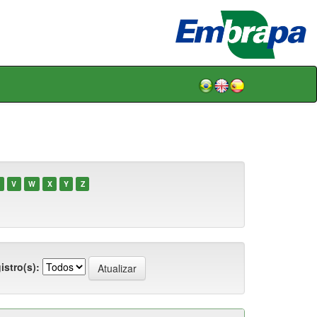
V
W
X
Y
Z
istro(s):