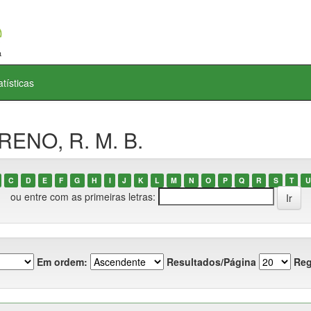
atísticas
RENO, R. M. B.
C
D
E
F
G
H
I
J
K
L
M
N
O
P
Q
R
S
T
U
ou entre com as primeiras letras:
Em ordem:
Resultados/Página
Reg