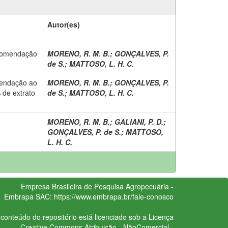
Autor(es)
ecomendação
MORENO, R. M. B.
;
GONÇALVES, P.
de S.
;
MATTOSO, L. H. C.
mendação ao
MORENO, R. M. B.
;
GONÇALVES, P.
 de extrato
de S.
;
MATTOSO, L. H. C.
MORENO, R. M. B.
;
GALIANI, P. D.
;
GONÇALVES, P. de S.
;
MATTOSO,
L. H. C.
Empresa Brasileira de Pesquisa Agropecuária -
Embrapa
SAC:
https://www.embrapa.br/fale-conosco
conteúdo do repositório está licenciado sob a Licença
Creative Commons
Atribuição - NãoComercial -