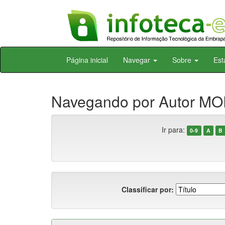
Skip
Página inicial
Navegar
Sobre
Est
navigation
Navegando por Autor MO
Ir para:
0-9
A
B
Classificar por: