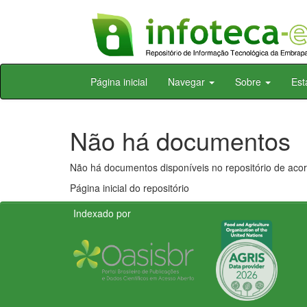
Skip
Página inicial
Navegar
Sobre
Est
navigation
Não há documentos
Não há documentos disponíveis no repositório de acor
Página inicial do repositório
Indexado por