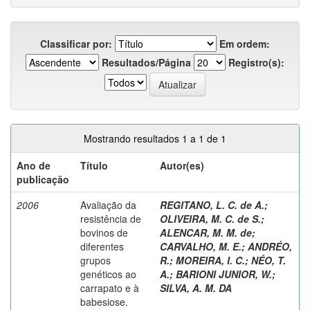
Classificar por:
Em ordem:
Resultados/Página
Registro(s):
Mostrando resultados 1 a 1 de 1
Ano de
Título
Autor(es)
publicação
2006
Avaliação da
REGITANO, L. C. de A.
;
resistência de
OLIVEIRA, M. C. de S.
;
bovinos de
ALENCAR, M. M. de
;
diferentes
CARVALHO, M. E.
;
ANDRÉO,
grupos
R.
;
MOREIRA, I. C.
;
NÉO, T.
genéticos ao
A.
;
BARIONI JUNIOR, W.
;
carrapato e à
SILVA, A. M. DA
babesiose.