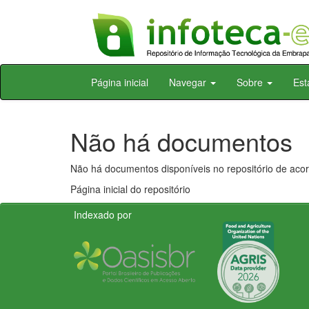
Skip
Página inicial
Navegar
Sobre
Est
navigation
Não há documentos
Não há documentos disponíveis no repositório de acor
Página inicial do repositório
Indexado por