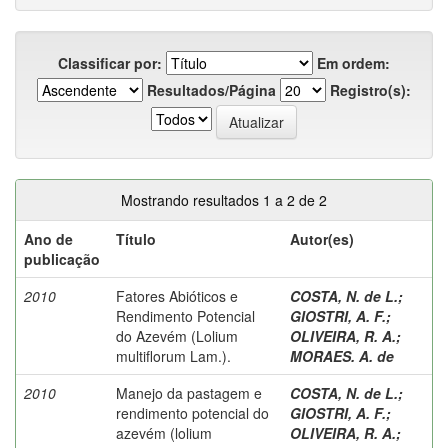
Classificar por:
Em ordem:
Resultados/Página
Registro(s):
Mostrando resultados 1 a 2 de 2
Ano de
Título
Autor(es)
publicação
2010
Fatores Abióticos e
COSTA, N. de L.
;
Rendimento Potencial
GIOSTRI, A. F.
;
do Azevém (Lolium
OLIVEIRA, R. A.
;
multiflorum Lam.).
MORAES. A. de
2010
Manejo da pastagem e
COSTA, N. de L.
;
rendimento potencial do
GIOSTRI, A. F.
;
azevém (lolium
OLIVEIRA, R. A.
;