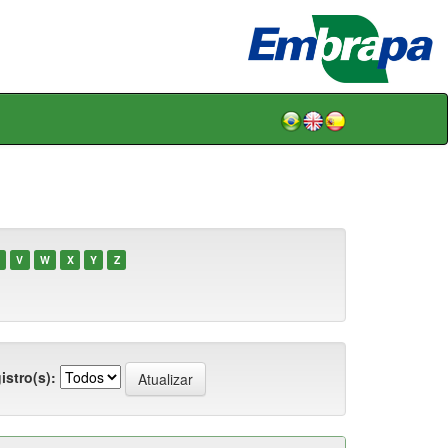
V
W
X
Y
Z
istro(s):