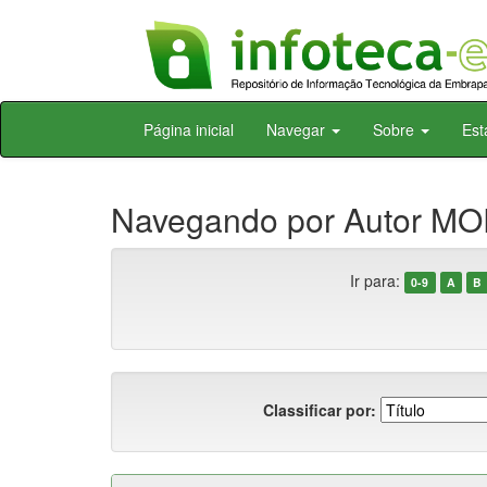
Skip
Página inicial
Navegar
Sobre
Est
navigation
Navegando por Autor MO
Ir para:
0-9
A
B
Classificar por: