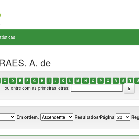
atísticas
RAES. A. de
C
D
E
F
G
H
I
J
K
L
M
N
O
P
Q
R
S
T
U
ou entre com as primeiras letras:
Em ordem:
Resultados/Página
Reg