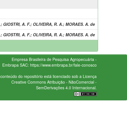
.
;
GIOSTRI, A. F.
;
OLIVEIRA, R. A.
;
MORAES. A. de
.
;
GIOSTRI, A. F.
;
OLIVEIRA, R. A.
;
MORAES. A. de
Empresa Brasileira de Pesquisa Agropecuária -
Embrapa
SAC:
https://www.embrapa.br/fale-conosco
conteúdo do repositório está licenciado sob a Licença
Creative Commons
Atribuição - NãoComercial -
SemDerivações 4.0 Internacional.