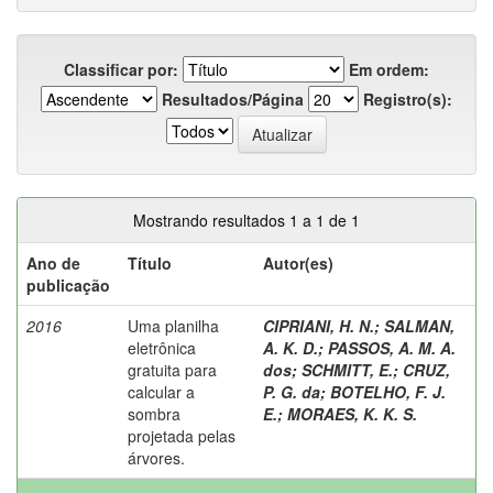
Classificar por:
Em ordem:
Resultados/Página
Registro(s):
Mostrando resultados 1 a 1 de 1
Ano de
Título
Autor(es)
publicação
2016
Uma planilha
CIPRIANI, H. N.
;
SALMAN,
eletrônica
A. K. D.
;
PASSOS, A. M. A.
gratuita para
dos
;
SCHMITT, E.
;
CRUZ,
calcular a
P. G. da
;
BOTELHO, F. J.
sombra
E.
;
MORAES, K. K. S.
projetada pelas
árvores.