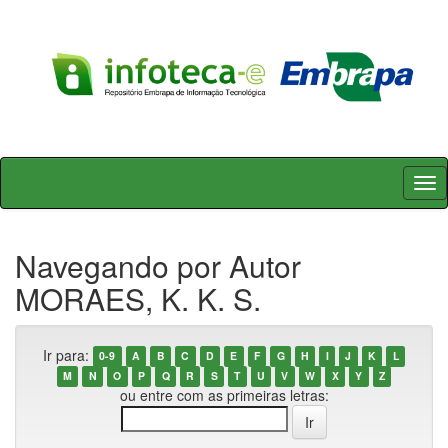
Skip
navigation
Navegando por Autor
MORAES, K. K. S.
Ir para:
0-9
A
B
C
D
E
F
G
H
I
J
K
L
M
N
O
P
Q
R
S
T
U
V
W
X
Y
Z
ou entre com as primeiras letras: