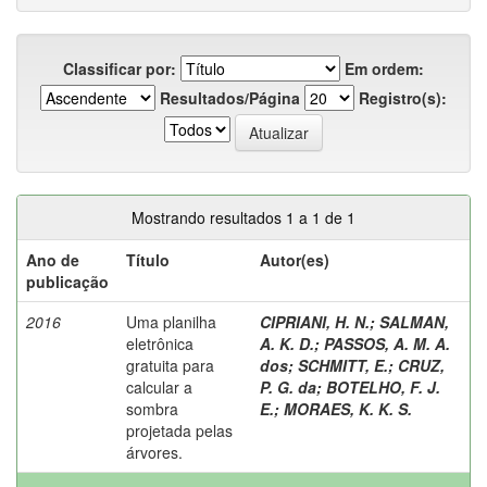
Classificar por:
Em ordem:
Resultados/Página
Registro(s):
Mostrando resultados 1 a 1 de 1
Ano de
Título
Autor(es)
publicação
2016
Uma planilha
CIPRIANI, H. N.
;
SALMAN,
eletrônica
A. K. D.
;
PASSOS, A. M. A.
gratuita para
dos
;
SCHMITT, E.
;
CRUZ,
calcular a
P. G. da
;
BOTELHO, F. J.
sombra
E.
;
MORAES, K. K. S.
projetada pelas
árvores.