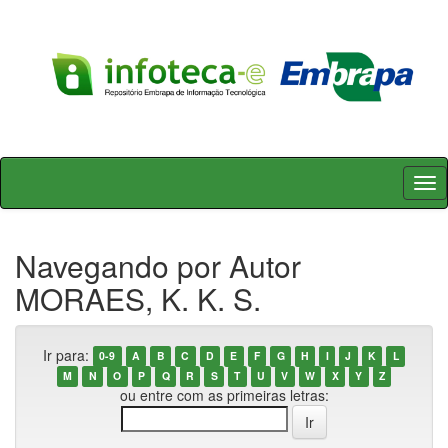
Skip
navigation
Navegando por Autor
MORAES, K. K. S.
Ir para:
0-9
A
B
C
D
E
F
G
H
I
J
K
L
M
N
O
P
Q
R
S
T
U
V
W
X
Y
Z
ou entre com as primeiras letras: