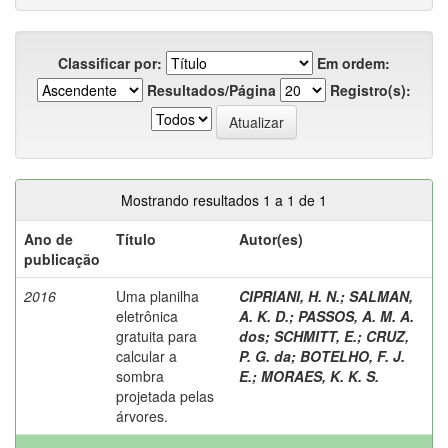
Classificar por:
Em ordem:
Resultados/Página
Registro(s):
Mostrando resultados 1 a 1 de 1
Ano de
Título
Autor(es)
publicação
2016
Uma planilha
CIPRIANI, H. N.
;
SALMAN,
eletrônica
A. K. D.
;
PASSOS, A. M. A.
gratuita para
dos
;
SCHMITT, E.
;
CRUZ,
calcular a
P. G. da
;
BOTELHO, F. J.
sombra
E.
;
MORAES, K. K. S.
projetada pelas
árvores.