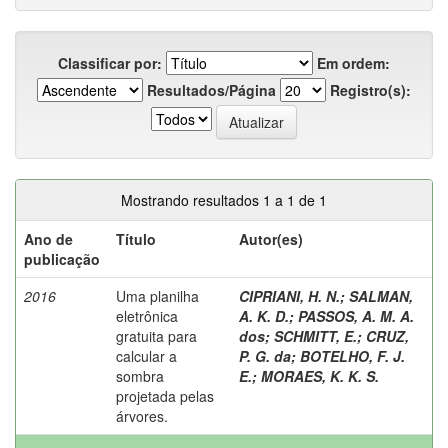
Classificar por:
Em ordem:
Resultados/Página
Registro(s):
Mostrando resultados 1 a 1 de 1
Ano de
Título
Autor(es)
publicação
2016
Uma planilha
CIPRIANI, H. N.
;
SALMAN,
eletrônica
A. K. D.
;
PASSOS, A. M. A.
gratuita para
dos
;
SCHMITT, E.
;
CRUZ,
calcular a
P. G. da
;
BOTELHO, F. J.
sombra
E.
;
MORAES, K. K. S.
projetada pelas
árvores.