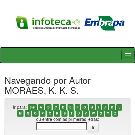
Skip
navigation
Navegando por Autor
MORAES, K. K. S.
Ir para:
0-9
A
B
C
D
E
F
G
H
I
J
K
L
M
N
O
P
Q
R
S
T
U
V
W
X
Y
Z
ou entre com as primeiras letras: