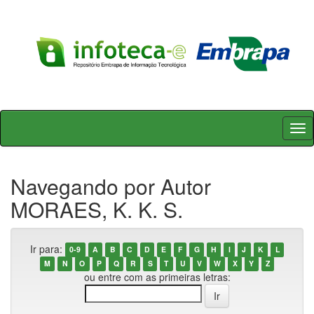
Skip
navigation
Navegando por Autor
MORAES, K. K. S.
Ir para:
0-9
A
B
C
D
E
F
G
H
I
J
K
L
M
N
O
P
Q
R
S
T
U
V
W
X
Y
Z
ou entre com as primeiras letras: