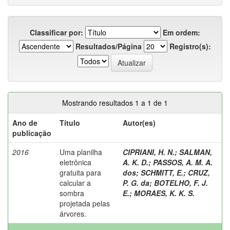
Classificar por:
Em ordem:
Resultados/Página
Registro(s):
Mostrando resultados 1 a 1 de 1
Ano de
Título
Autor(es)
publicação
2016
Uma planilha
CIPRIANI, H. N.
;
SALMAN,
eletrônica
A. K. D.
;
PASSOS, A. M. A.
gratuita para
dos
;
SCHMITT, E.
;
CRUZ,
calcular a
P. G. da
;
BOTELHO, F. J.
sombra
E.
;
MORAES, K. K. S.
projetada pelas
árvores.