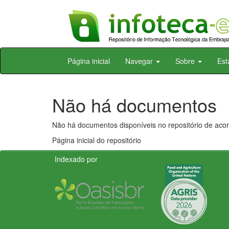
Skip
Página inicial
Navegar
Sobre
Est
navigation
Não há documentos
Não há documentos disponíveis no repositório de acor
Página inicial do repositório
Indexado por