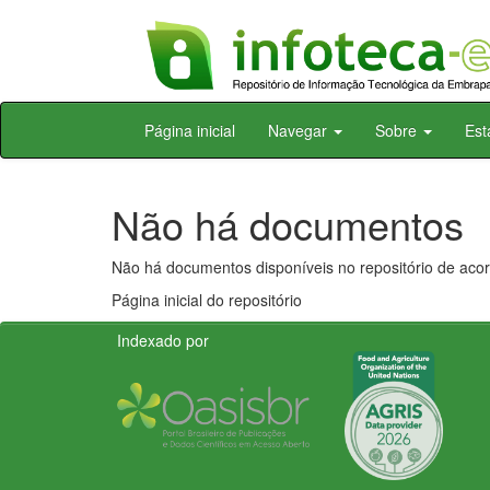
Skip
Página inicial
Navegar
Sobre
Est
navigation
Não há documentos
Não há documentos disponíveis no repositório de acor
Página inicial do repositório
Indexado por