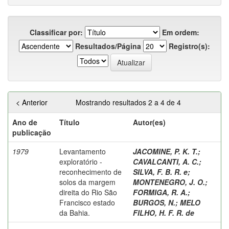
Classificar por:
Em ordem:
Resultados/Página
Registro(s):
< Anterior
Mostrando resultados 2 a 4 de 4
Ano de
Título
Autor(es)
publicação
1979
Levantamento
JACOMINE, P. K. T.
;
exploratório -
CAVALCANTI, A. C.
;
reconhecimento de
SILVA, F. B. R. e
;
solos da margem
MONTENEGRO, J. O.
;
direita do Rio São
FORMIGA, R. A.
;
Francisco estado
BURGOS, N.
;
MELO
da Bahia.
FILHO, H. F. R. de