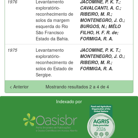
1976
Levantamento
JACOMINE, P. K. T.
;
exploratório-
CAVALCANTI, A. C.
;
reconhecimento de
RIBEIRO, M. R.
;
solos da margem
MONTENEGRO, J. O.
;
esquerda do Rio
BURGOS, N.
;
MÉLO
São Francisco
FILHO, H. F. R. de
;
Estado da Bahia.
FORMIGA, R. A.
1975
Levantamento
JACOMINE, P. K. T.
;
exploratório-
MONTENEGRO, J. O.
;
reconhecimento de
RIBEIRO, M. R.
;
solos do Estado de
FORMIGA, R. A.
Sergipe.
< Anterior
Mostrando resultados 2 a 4 de 4
Indexado por