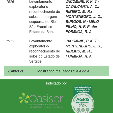
1976
Levantamento
JACOMINE, P. K. T.
;
exploratório-
CAVALCANTI, A. C.
;
reconhecimento de
RIBEIRO, M. R.
;
solos da margem
MONTENEGRO, J. O.
;
esquerda do Rio
BURGOS, N.
;
MÉLO
São Francisco
FILHO, H. F. R. de
;
Estado da Bahia.
FORMIGA, R. A.
1975
Levantamento
JACOMINE, P. K. T.
;
exploratório-
MONTENEGRO, J. O.
;
reconhecimento de
RIBEIRO, M. R.
;
solos do Estado de
FORMIGA, R. A.
Sergipe.
< Anterior
Mostrando resultados 2 a 4 de 4
Indexado por