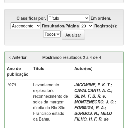
Classificar por:
Em ordem:
Resultados/Página
Registro(s):
< Anterior
Mostrando resultados 2 a 4 de 4
Ano de
Título
Autor(es)
publicação
1979
Levantamento
JACOMINE, P. K. T.
;
exploratório -
CAVALCANTI, A. C.
;
reconhecimento de
SILVA, F. B. R. e
;
solos da margem
MONTENEGRO, J. O.
;
direita do Rio São
FORMIGA, R. A.
;
Francisco estado
BURGOS, N.
;
MELO
da Bahia.
FILHO, H. F. R. de