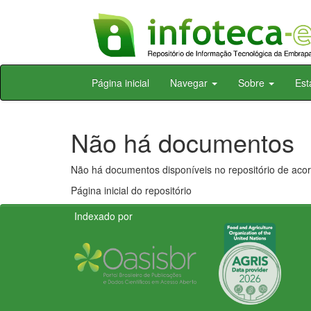
Skip
Página inicial
Navegar
Sobre
Est
navigation
Não há documentos
Não há documentos disponíveis no repositório de acor
Página inicial do repositório
Indexado por