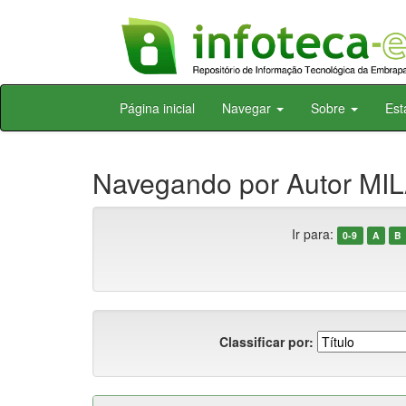
Skip
Página inicial
Navegar
Sobre
Est
navigation
Navegando por Autor MIL
Ir para:
0-9
A
B
Classificar por: