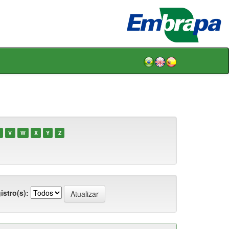
V
W
X
Y
Z
istro(s):