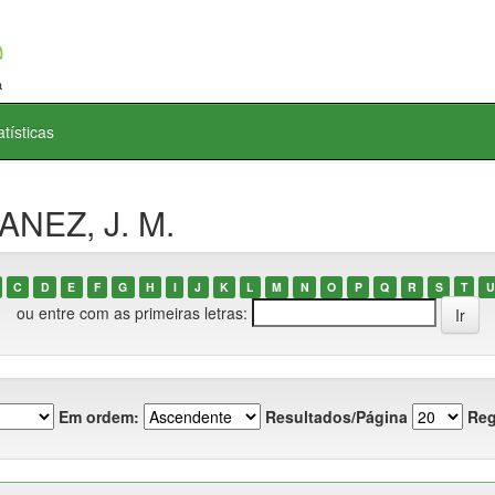
atísticas
ANEZ, J. M.
C
D
E
F
G
H
I
J
K
L
M
N
O
P
Q
R
S
T
U
ou entre com as primeiras letras:
Em ordem:
Resultados/Página
Reg