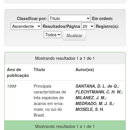
Classificar por:
Em ordem:
Resultados/Página
Registro(s):
Mostrando resultados 1 a 1 de 1
Ano de
Título
Autor(es)
publicação
1999
Principais
SANTANA, D. L. de Q.
;
características de
FLECHTMANN, C. H. W.
;
três espécies de
MILANEZ, J. M.
;
ácaros em erva-
MEDRADO, M. J. S.
;
mate, no sul do
MOSELE, S. H.
Brasil.
Mostrando resultados 1 a 1 de 1