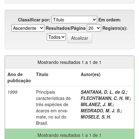
Classificar por:
Em ordem:
Resultados/Página
Registro(s):
Mostrando resultados 1 a 1 de 1
Ano de
Título
Autor(es)
publicação
1999
Principais
SANTANA, D. L. de Q.
;
características de
FLECHTMANN, C. H. W.
;
três espécies de
MILANEZ, J. M.
;
ácaros em erva-
MEDRADO, M. J. S.
;
mate, no sul do
MOSELE, S. H.
Brasil.
Mostrando resultados 1 a 1 de 1