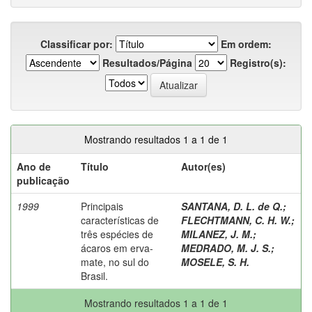
Classificar por:
Em ordem:
Resultados/Página
Registro(s):
Mostrando resultados 1 a 1 de 1
Ano de
Título
Autor(es)
publicação
1999
Principais
SANTANA, D. L. de Q.
;
características de
FLECHTMANN, C. H. W.
;
três espécies de
MILANEZ, J. M.
;
ácaros em erva-
MEDRADO, M. J. S.
;
mate, no sul do
MOSELE, S. H.
Brasil.
Mostrando resultados 1 a 1 de 1