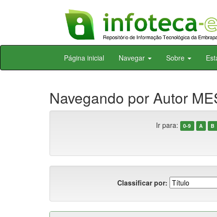
Skip
Página inicial
Navegar
Sobre
Est
navigation
Navegando por Autor ME
Ir para:
0-9
A
B
Classificar por: