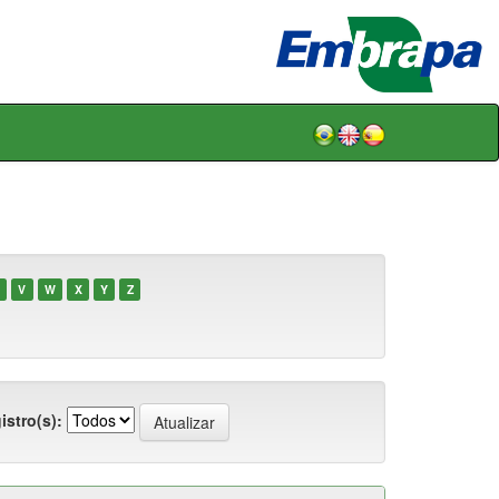
V
W
X
Y
Z
istro(s):