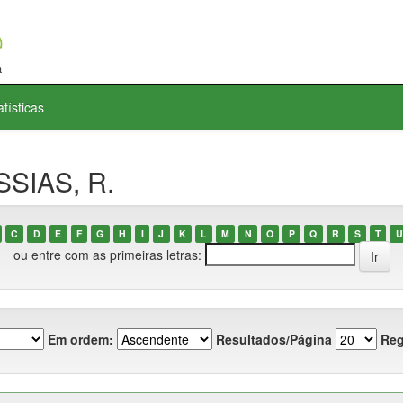
atísticas
SSIAS, R.
C
D
E
F
G
H
I
J
K
L
M
N
O
P
Q
R
S
T
U
ou entre com as primeiras letras:
Em ordem:
Resultados/Página
Reg