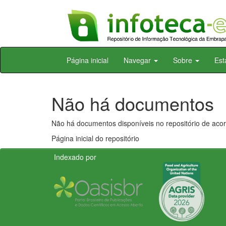
Skip
Página inicial
Navegar
Sobre
Est
navigation
Não há documentos
Não há documentos disponíveis no repositório de acor
Página inicial do repositório
Indexado por