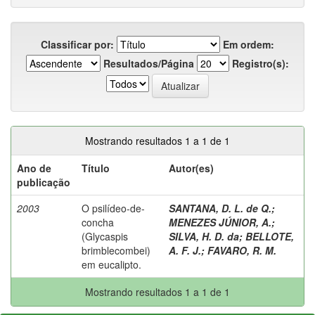
Classificar por:
Em ordem:
Resultados/Página
Registro(s):
Mostrando resultados 1 a 1 de 1
Ano de
Título
Autor(es)
publicação
2003
O psilídeo-de-
SANTANA, D. L. de Q.
;
concha
MENEZES JÚNIOR, A.
;
(Glycaspis
SILVA, H. D. da
;
BELLOTE,
brimblecombei)
A. F. J.
;
FAVARO, R. M.
em eucalipto.
Mostrando resultados 1 a 1 de 1