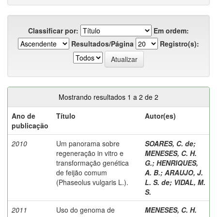
Classificar por:
Em ordem:
Resultados/Página
Registro(s):
Mostrando resultados 1 a 2 de 2
Ano de
Título
Autor(es)
publicação
2010
Um panorama sobre
SOARES, C. de
;
regeneração in vitro e
MENESES, C. H.
transformação genética
G.
;
HENRIQUES,
de feijão comum
A. B.
;
ARAUJO, J.
(Phaseolus vulgaris L.).
L. S. de
;
VIDAL, M.
S.
2011
Uso do genoma de
MENESES, C. H.