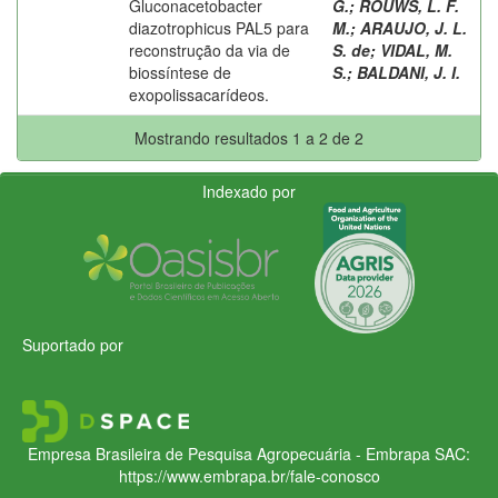
Gluconacetobacter
G.
;
ROUWS, L. F.
diazotrophicus PAL5 para
M.
;
ARAUJO, J. L.
reconstrução da via de
S. de
;
VIDAL, M.
biossíntese de
S.
;
BALDANI, J. I.
exopolissacarídeos.
Mostrando resultados 1 a 2 de 2
Indexado por
Suportado por
Empresa Brasileira de Pesquisa Agropecuária - Embrapa
SAC:
https://www.embrapa.br/fale-conosco