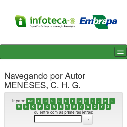
Skip
navigation
Navegando por Autor
MENESES, C. H. G.
Ir para:
0-9
A
B
C
D
E
F
G
H
I
J
K
L
M
N
O
P
Q
R
S
T
U
V
W
X
Y
Z
ou entre com as primeiras letras: