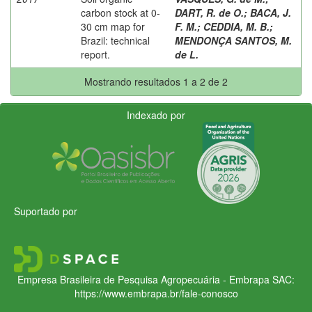
carbon stock at 0-
DART, R. de O.
;
BACA, J.
30 cm map for
F. M.
;
CEDDIA, M. B.
;
Brazil: technical
MENDONÇA SANTOS, M.
report.
de L.
Mostrando resultados 1 a 2 de 2
Indexado por
Suportado por
Empresa Brasileira de Pesquisa Agropecuária - Embrapa
SAC:
https://www.embrapa.br/fale-conosco