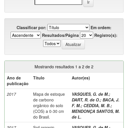
Classificar por:
Em ordem:
Resultados/Página
Registro(s):
Mostrando resultados 1 a 2 de 2
Ano de
Título
Autor(es)
publicação
2017
Mapa de estoque
VASQUES, G. de M.
;
de carbono
DART, R. de O.
;
BACA, J.
orgânico do solo
F. M.
;
CEDDIA, M. B.
;
(COS) a 0-30 cm
MENDONÇA SANTOS, M.
do Brasil.
de L.
2017
Soil organic
VASQUES, G. de M.
;