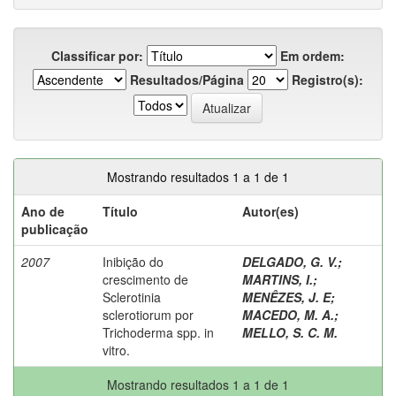
Classificar por:
Em ordem:
Resultados/Página
Registro(s):
Mostrando resultados 1 a 1 de 1
Ano de
Título
Autor(es)
publicação
2007
Inibição do
DELGADO, G. V.
;
crescimento de
MARTINS, I.
;
Sclerotinia
MENÊZES, J. E
;
sclerotiorum por
MACEDO, M. A.
;
Trichoderma spp. in
MELLO, S. C. M.
vitro.
Mostrando resultados 1 a 1 de 1