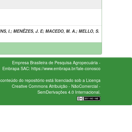
S, I.
;
MENÊZES, J. E
;
MACEDO, M. A.
;
MELLO, S.
Empresa Brasileira de Pesquisa Agropecuária -
Embrapa
SAC:
https://www.embrapa.br/fale-conosco
conteúdo do repositório está licenciado sob a Licença
Creative Commons
Atribuição - NãoComercial -
SemDerivações 4.0 Internacional.