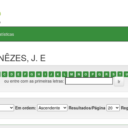
atísticas
NÊZES, J. E
C
D
E
F
G
H
I
J
K
L
M
N
O
P
Q
R
S
T
U
ou entre com as primeiras letras:
Em ordem:
Resultados/Página
Reg