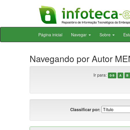
Skip
Página inicial
Navegar
Sobre
Est
navigation
Navegando por Autor ME
Ir para:
0-9
A
B
Classificar por: