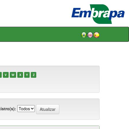
V
W
X
Y
Z
istro(s):