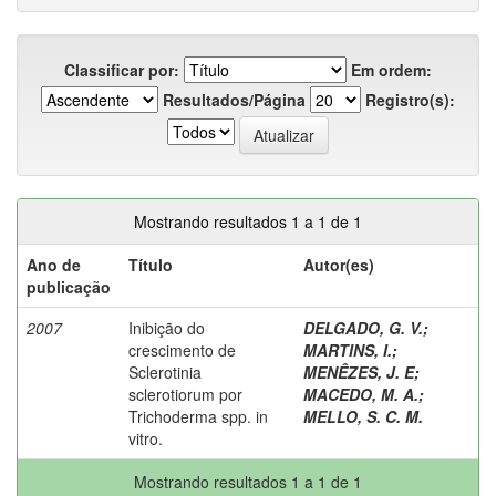
Classificar por:
Em ordem:
Resultados/Página
Registro(s):
Mostrando resultados 1 a 1 de 1
Ano de
Título
Autor(es)
publicação
2007
Inibição do
DELGADO, G. V.
;
crescimento de
MARTINS, I.
;
Sclerotinia
MENÊZES, J. E
;
sclerotiorum por
MACEDO, M. A.
;
Trichoderma spp. in
MELLO, S. C. M.
vitro.
Mostrando resultados 1 a 1 de 1