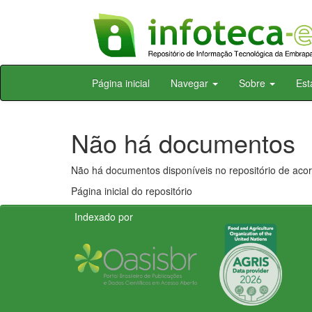
Skip
Página inicial
Navegar
Sobre
Est
navigation
Não há documentos
Não há documentos disponíveis no repositório de acor
Página inicial do repositório
Indexado por