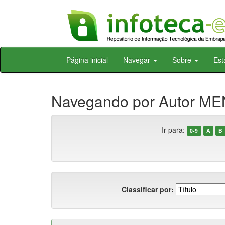
Skip
Página inicial
Navegar
Sobre
Est
navigation
Navegando por Autor MEN
Ir para:
0-9
A
B
Classificar por: