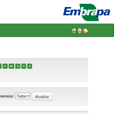
V
W
X
Y
Z
istro(s):