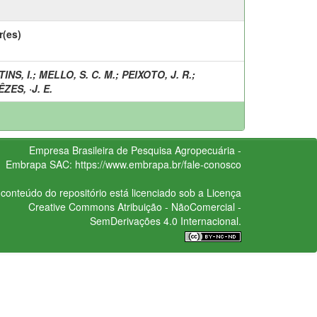
r(es)
INS, I.
;
MELLO, S. C. M.
;
PEIXOTO, J. R.
;
ZES, ·J. E.
Empresa Brasileira de Pesquisa Agropecuária -
Embrapa
SAC:
https://www.embrapa.br/fale-conosco
conteúdo do repositório está licenciado sob a Licença
Creative Commons
Atribuição - NãoComercial -
SemDerivações 4.0 Internacional.