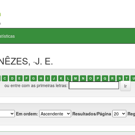
atísticas
ÊZES, ·J. E.
C
D
E
F
G
H
I
J
K
L
M
N
O
P
Q
R
S
T
U
ou entre com as primeiras letras:
Em ordem:
Resultados/Página
Reg