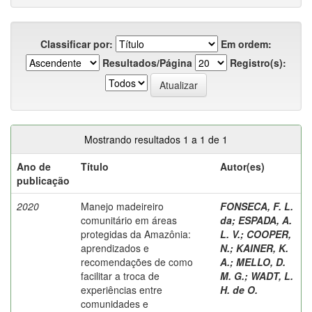
Classificar por:
Em ordem:
Resultados/Página
Registro(s):
Mostrando resultados 1 a 1 de 1
Ano de
Título
Autor(es)
publicação
2020
Manejo madeireiro
FONSECA, F. L.
comunitário em áreas
da
;
ESPADA, A.
protegidas da Amazônia:
L. V.
;
COOPER,
aprendizados e
N.
;
KAINER, K.
recomendações de como
A.
;
MELLO, D.
facilitar a troca de
M. G.
;
WADT, L.
experiências entre
H. de O.
comunidades e