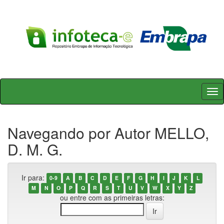
Skip
navigation
Navegando por Autor MELLO,
D. M. G.
Ir para:
0-9
A
B
C
D
E
F
G
H
I
J
K
L
M
N
O
P
Q
R
S
T
U
V
W
X
Y
Z
ou entre com as primeiras letras: