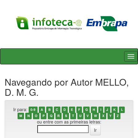
Skip
navigation
Navegando por Autor MELLO,
D. M. G.
Ir para:
0-9
A
B
C
D
E
F
G
H
I
J
K
L
M
N
O
P
Q
R
S
T
U
V
W
X
Y
Z
ou entre com as primeiras letras: