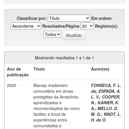
Classificar por:
Em ordem:
Resultados/Página
Registro(s):
Mostrando resultados 1 a 1 de 1
Ano de
Título
Autor(es)
publicação
2020
Manejo madeireiro
FONSECA, F. L.
comunitário em áreas
da
;
ESPADA, A.
protegidas da Amazônia:
L. V.
;
COOPER,
aprendizados e
N.
;
KAINER, K.
recomendações de como
A.
;
MELLO, D.
facilitar a troca de
M. G.
;
WADT, L.
experiências entre
H. de O.
comunidades e