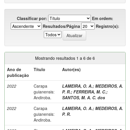
Classificar por:
Em ordem:
Resultados/Página
Registro(s):
Mostrando resultados 1 a 6 de 6
Ano de
Título
Autor(es)
publicação
2022
Carapa
LAMEIRA, O. A.
;
MEDEIROS, A.
guianensis:
P. R.
;
FERREIRA, M. C.
;
Andiroba.
SANTOS, M. A. C. dos
2022
Carapa
LAMEIRA, O. A.
;
MEDEIROS, A.
guianensis:
P. R.
Andiroba.