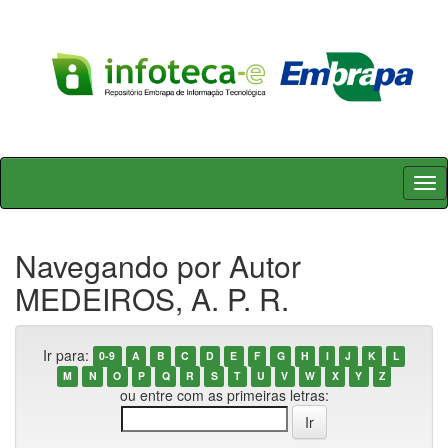
Skip
navigation
Navegando por Autor
MEDEIROS, A. P. R.
Ir para:
0-9
A
B
C
D
E
F
G
H
I
J
K
L
M
N
O
P
Q
R
S
T
U
V
W
X
Y
Z
ou entre com as primeiras letras: