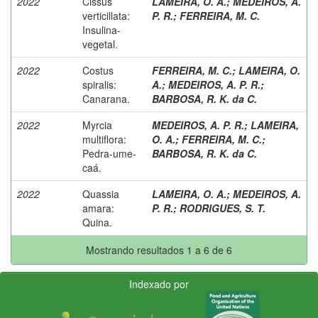
2022
Cissus
LAMEIRA, O. A.
;
MEDEIROS, A.
verticillata:
P. R.
;
FERREIRA, M. C.
Insulina-
vegetal.
2022
Costus
FERREIRA, M. C.
;
LAMEIRA, O.
spiralis:
A.
;
MEDEIROS, A. P. R.
;
Canarana.
BARBOSA, R. K. da C.
2022
Myrcia
MEDEIROS, A. P. R.
;
LAMEIRA,
multiflora:
O. A.
;
FERREIRA, M. C.
;
Pedra-ume-
BARBOSA, R. K. da C.
caá.
2022
Quassia
LAMEIRA, O. A.
;
MEDEIROS, A.
amara:
P. R.
;
RODRIGUES, S. T.
Quina.
Mostrando resultados 1 a 6 de 6
Indexado por