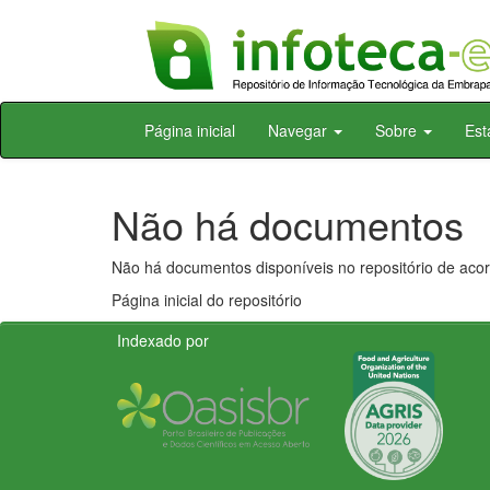
Skip
Página inicial
Navegar
Sobre
Est
navigation
Não há documentos
Não há documentos disponíveis no repositório de acor
Página inicial do repositório
Indexado por