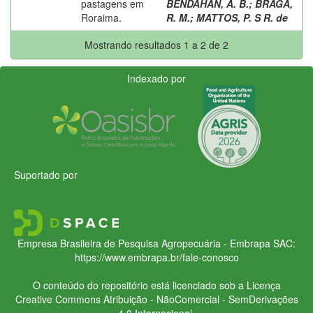
pastagens em
BENDAHAN, A. B.
;
BRAGA,
Roraima.
R. M.
;
MATTOS, P. S R. de
Mostrando resultados 1 a 2 de 2
Indexado por
Suportado por
Empresa Brasileira de Pesquisa Agropecuária - Embrapa
SAC:
https://www.embrapa.br/fale-conosco
O conteúdo do repositório está licenciado sob a Licença
Creative Commons
Atribuição - NãoComercial - SemDerivações
4.0 Internacional.