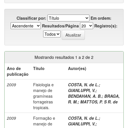
Classificar por:
Em ordem:
Resultados/Página
Registro(s):
Mostrando resultados 1 a 2 de 2
Ano de
Título
Autor(es)
publicação
2009
Fisiologia e
COSTA, N. de L.
;
manejo de
GIANLUPPI, V.
;
gramíneas
BENDAHAN, A. B.
;
BRAGA,
forrageiras
R. M.
;
MATTOS, P. S R. de
tropicais.
2009
Formação e
COSTA, N. de L.
;
manejo de
GIANLUPPI, V.
;