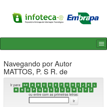
Skip
navigation
Navegando por Autor
MATTOS, P. S R. de
Ir para:
0-9
A
B
C
D
E
F
G
H
I
J
K
L
M
N
O
P
Q
R
S
T
U
V
W
X
Y
Z
ou entre com as primeiras letras: