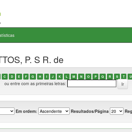
atísticas
TOS, P. S R. de
C
D
E
F
G
H
I
J
K
L
M
N
O
P
Q
R
S
T
U
ou entre com as primeiras letras:
Em ordem:
Resultados/Página
Reg