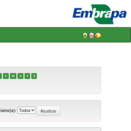
V
W
X
Y
Z
istro(s):