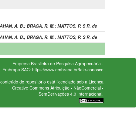
AHAN, A. B.
;
BRAGA, R. M.
;
MATTOS, P. S R. de
AHAN, A. B.
;
BRAGA, R. M.
;
MATTOS, P. S R. de
Empresa Brasileira de Pesquisa Agropecuária -
Embrapa
SAC:
https://www.embrapa.br/fale-conosco
conteúdo do repositório está licenciado sob a Licença
Creative Commons
Atribuição - NãoComercial -
SemDerivações 4.0 Internacional.