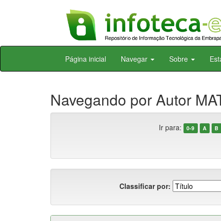
Skip
Página inicial
Navegar
Sobre
Est
navigation
Navegando por Autor MAT
Ir para:
0-9
A
B
Classificar por: