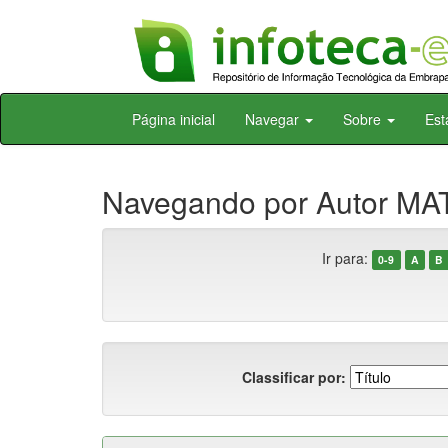
Skip
Página inicial
Navegar
Sobre
Est
navigation
Navegando por Autor MAT
Ir para:
0-9
A
B
Classificar por: