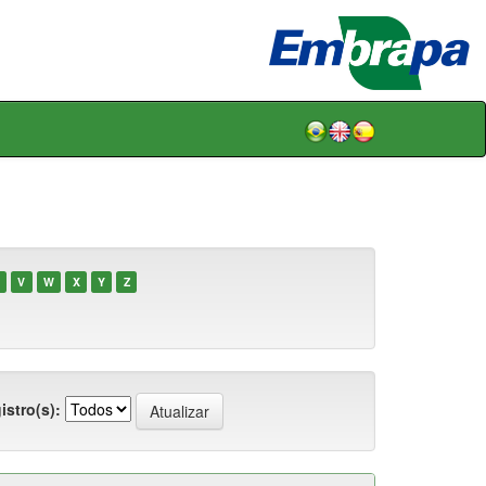
V
W
X
Y
Z
istro(s):