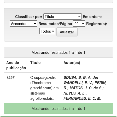
Classificar por:
Em ordem:
Resultados/Página
Registro(s):
Mostrando resultados 1 a 1 de 1
Ano de
Título
Autor(es)
publicação
1996
O cupuaçuzeiro
SOUSA, S. G. A. de
;
(Theobroma
WANDELLI, E. V.
;
PERIN,
grandiflorum) em
R.
;
MATOS, J. C. de S.
;
sistemas
NEVES, A. L.
;
agroflorestais.
FERNANDES, E. C. M.
Mostrando resultados 1 a 1 de 1